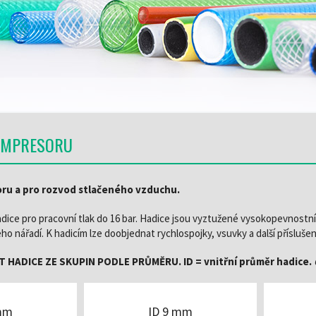
PŘIHLÁSIT SE
OMPRESORU
ru a pro rozvod stlačeného vzduchu.
dice pro pracovní tlak do 16 bar. Hadice jsou vyztužené vysokopevnostn
ho nářadí. K hadicím lze doobjednat rychlospojky, vsuvky a další přísluš
 HADICE ZE SKUPIN PODLE PRŮMĚRU. ID = vnitřní průměr hadice.
 mm
ID 9 mm