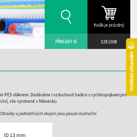
Košík je prázdný
PŘIHLÁSIT SE
CZK
|
EUR
ím PES vláknem. Dodáváme i vzduchové hadice s rychlospojkami pro
enství, vše vyrobené v Německu.
Obrázky u jednotlivých skupin jsou pouze ilustrační.
ID 13 mm