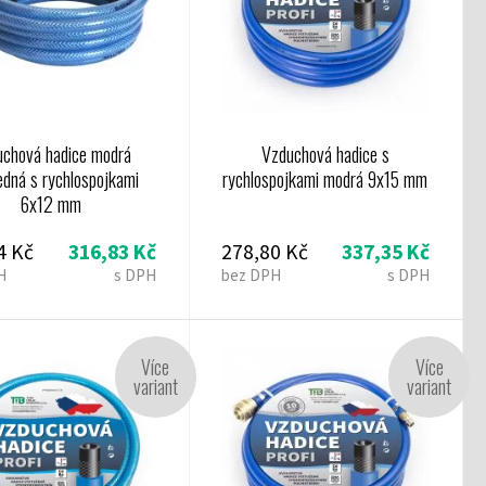
uchová hadice modrá
Vzduchová hadice s
edná s rychlospojkami
rychlospojkami modrá 9x15 mm
6x12 mm
4 Kč
316,83 Kč
278,80 Kč
337,35 Kč
H
s DPH
bez DPH
s DPH
Více
Více
variant
variant