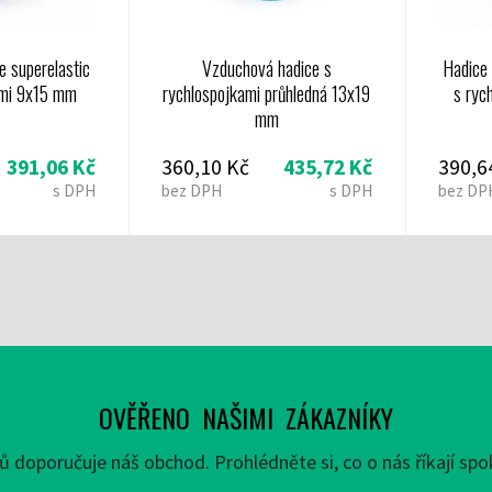
 superelastic
Vzduchová hadice s
Hadice 
ami 9x15 mm
rychlospojkami průhledná 13x19
s ryc
mm
391,06 Kč
360,10 Kč
435,72 Kč
390,6
s DPH
bez DPH
s DPH
bez DP
OVĚŘENO NAŠIMI ZÁKAZNÍKY
 doporučuje náš obchod. Prohlédněte si, co o nás říkají spok