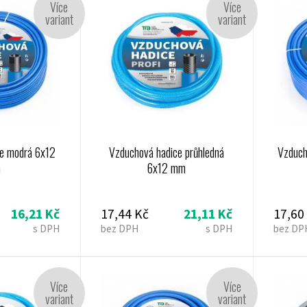
Více
Více
variant
variant
ce modrá 6x12
Vzduchová hadice průhledná
Vzduch
m
6x12 mm
16,21 Kč
17,44 Kč
21,11 Kč
17,60
s DPH
bez DPH
s DPH
bez DP
Více
Více
variant
variant