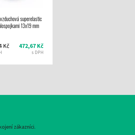
vzduchová superelastic
hlospojkami 13x19 mm
4 Kč
472,67 Kč
H
s DPH
ojení zákazníci.