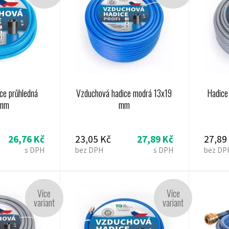
ce průhledná
Vzduchová hadice modrá 13x19
Hadice
 mm
mm
26,76 Kč
23,05 Kč
27,89 Kč
27,89
s DPH
bez DPH
s DPH
bez DP
Více
Více
variant
variant