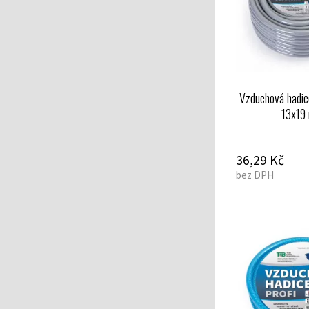
Vzduchová hadice
13x19
36,29 Kč
bez DPH
ojkami průhledná 9x15 mm
Vzduchová hadice s rychlospojkami modrá 13x19 mm