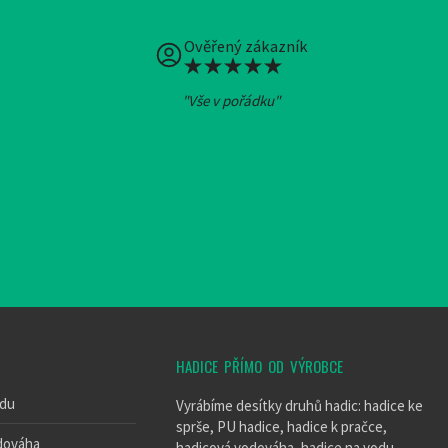
Ověřený zákazník
"Vše v pořádku"
HADICE PŘÍMO OD VÝROBCE
odu
Vyrábíme desítky druhů hadic: hadice ke
sprše, PU hadice, hadice k pračce,
dováha
hadicová vodováha, hadice na vodu,