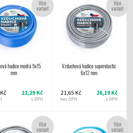
Více
Více
variant
variant
ová hadice modrá 9x15
Vzduchová hadice superelastic
mm
6x12 mm
 Kč
21,29 Kč
21,65 Kč
26,19 Kč
H
s DPH
bez DPH
s DPH
Více
Více
variant
variant