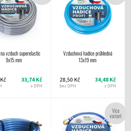
 na vzduch superelastic
Vzduchová hadice průhledná
9x15 mm
13x19 mm
 Kč
33,74 Kč
28,50 Kč
34,48 Kč
H
s DPH
bez DPH
s DPH
Více
variant