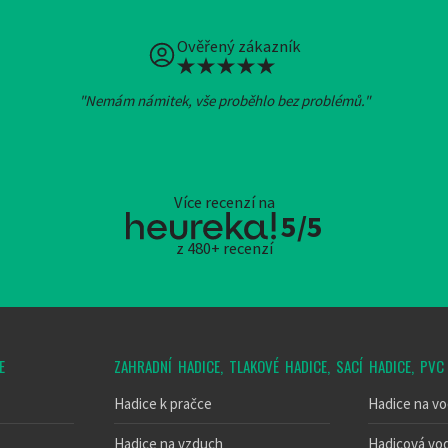
Ověřený zákazník
"Nemám námitek, vše proběhlo bez problémů."
Více recenzí na
5/5
z 480+ recenzí
E
ZAHRADNÍ HADICE, TLAKOVÉ HADICE, SACÍ HADICE, PVC
Hadice k pračce
Hadice na v
Hadice na vzduch
Hadicová vo