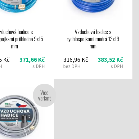
zduchová hadice s
Vzduchová hadice s
pojkami průhledná 9x15
rychlospojkami modrá 13x19
mm
mm
6 Kč
371,66 Kč
316,96 Kč
383,52 Kč
H
s DPH
bez DPH
s DPH
Více
variant