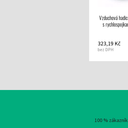
Vzduchová hadice
s rychlospojk
323,19 Kč
bez DPH
100 % zákazníků