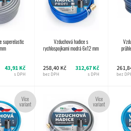
 superelastic
Vzduchová hadice s
Vzd
 mm
rychlospojkami modrá 6x12 mm
průhl
43,91 Kč
258,40 Kč
312,67 Kč
261,8
s DPH
bez DPH
s DPH
bez DP
Více
Více
variant
variant