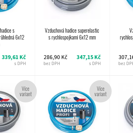
hadice s
Vzduchová hadice superelastic
V
růhledná 6x12
s rychlospojkami 6x12 mm
rychlos
m
339,61 Kč
286,90 Kč
347,15 Kč
307,1
s DPH
bez DPH
s DPH
bez DP
Více
Více
variant
variant