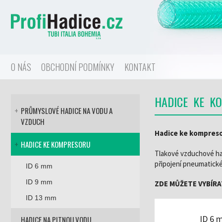
zobrazit obsah košíku
O NÁS
OBCHODNÍ PODMÍNKY
KONTAKT
HADICE KE K
PRŮMYSLOVÉ HADICE NA VODU A
+
VZDUCH
Hadice ke kompreso
HADICE KE KOMPRESORU
+
Tlakové vzduchové ha
připojení pneumatické
ID 6 mm
ID 9 mm
ZDE MŮŽETE VYBÍRAT
ID 13 mm
ID 6
HADICE NA PITNOU VODU