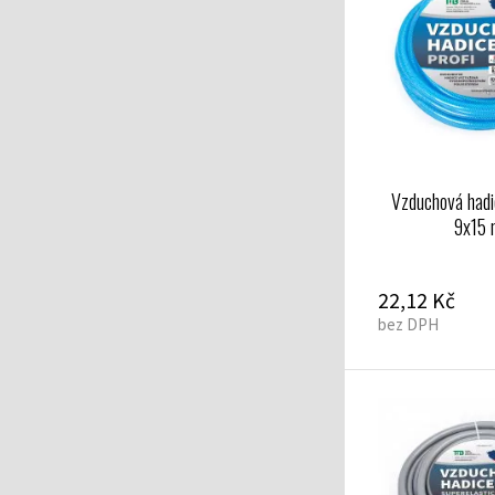
Vzduchová hadi
9x15
22,12 Kč
bez DPH
ledná s rychlospojkami 6x12 mm
Vzduchová hadice s rychlospojkami modrá 9x15 mm