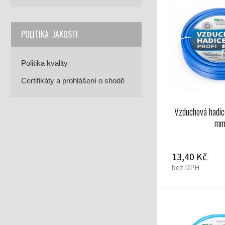
POLITIKA JAKOSTI
Politika kvality
Certifikáty a prohlášení o shodě
Vzduchová hadi
m
13,40 Kč
bez DPH
ic 9x15 mm
Vzduchová hadice průhledná 13x19 mm