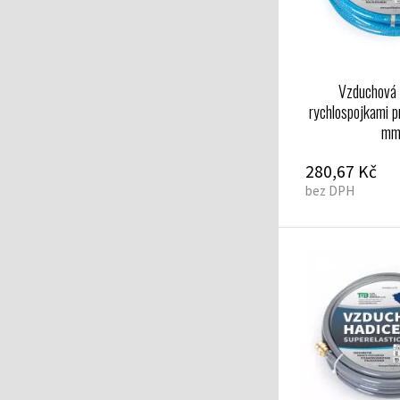
Vzduchová 
rychlospojkami p
m
280,67 Kč
bez DPH
ic s rychlospojkami 13x19 mm