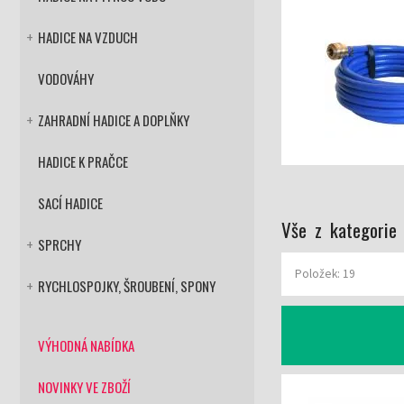
HADICE NA VZDUCH
+
VODOVÁHY
ZAHRADNÍ HADICE A DOPLŇKY
+
HADICE K PRAČCE
SACÍ HADICE
Vše z kategorie
SPRCHY
+
Položek: 19
RYCHLOSPOJKY, ŠROUBENÍ, SPONY
+
VÝHODNÁ NABÍDKA
5 mm
Vzduchová hadice superelastic 6x12 mm
NOVINKY VE ZBOŽÍ