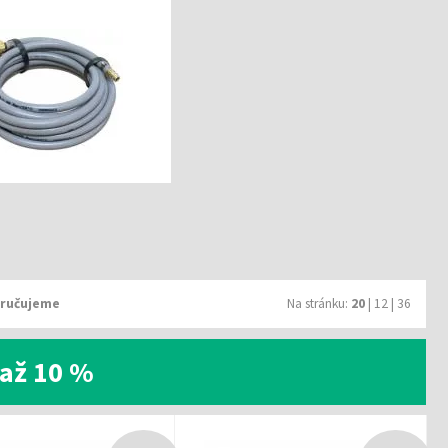
ručujeme
Na stránku:
20
|
12
|
36
až 10 %