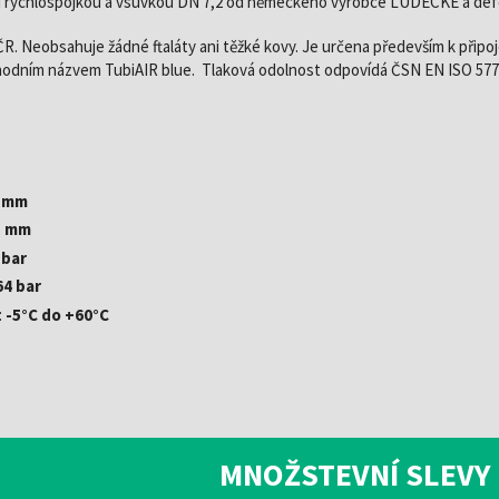
 rychlospojkou a vsuvkou DN 7,2 od německého výrobce LÜDECKE a de
R. Neobsahuje žádné ftaláty ani těžké kovy. Je určena především k připoj
hodním názvem TubiAIR blue. Tlaková odolnost odpovídá ČSN EN ISO 5774
 mm
5 mm
 bar
64 bar
:
-5°C do +60°C
MNOŽSTEVNÍ SLEVY 