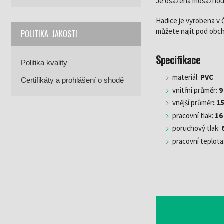
Je osazena mosaznou
Hadice je vyrobena v Č
můžete najít pod obc
POLITIKA JAKOSTI
Specifikace
Politika kvality
materiál:
PVC
Certifikáty a prohlášení o shodě
vnitřní průměr:
9
vnější průměr
: 1
pracovní tlak:
16
poruchový tlak:
pracovní teplota