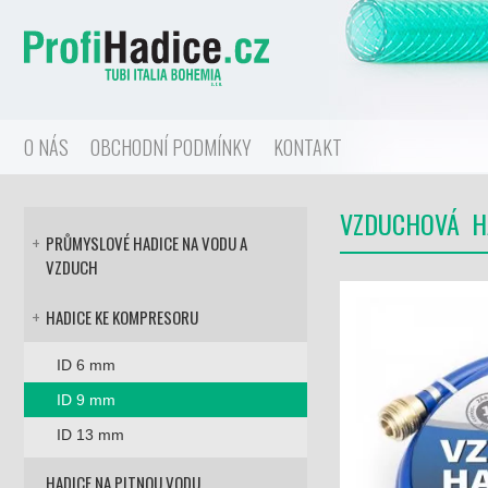
zobrazit obsah košíku
O NÁS
OBCHODNÍ PODMÍNKY
KONTAKT
VZDUCHOVÁ H
PRŮMYSLOVÉ HADICE NA VODU A
+
VZDUCH
HADICE KE KOMPRESORU
+
ID 6 mm
ID 9 mm
ID 13 mm
HADICE NA PITNOU VODU