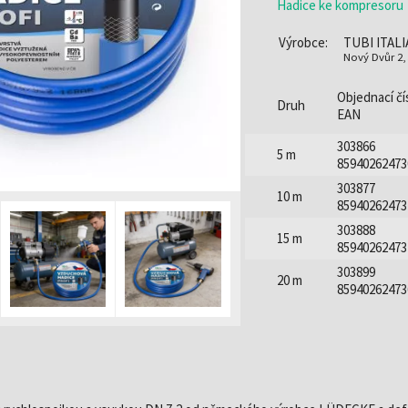
Hadice ke kompresoru
Výrobce:
TUBI ITALI
Nový Dvůr 2,
Objednací čís
Druh
EAN
303866
5 m
85940262473
303877
10 m
85940262473
303888
15 m
85940262473
303899
20 m
85940262473