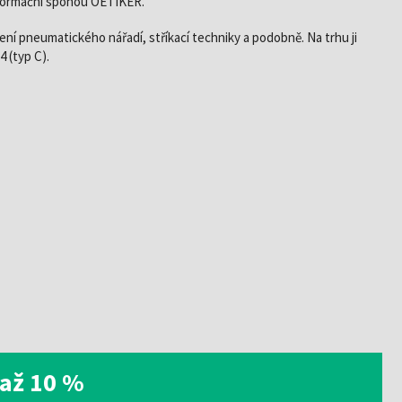
formační sponou OETIKER.
ení pneumatického nářadí, stříkací techniky a podobně. Na trhu ji
 (typ C).
až 10 %