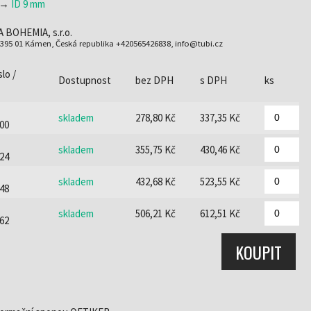
→
ID 9 mm
A BOHEMIA, s.r.o.
 395 01 Kámen, Česká republika +420565426838, info@tubi.cz
lo /
Dostupnost
bez DPH
s DPH
ks
skladem
278,80 Kč
337,35 Kč
00
skladem
355,75 Kč
430,46 Kč
24
skladem
432,68 Kč
523,55 Kč
48
skladem
506,21 Kč
612,51 Kč
62