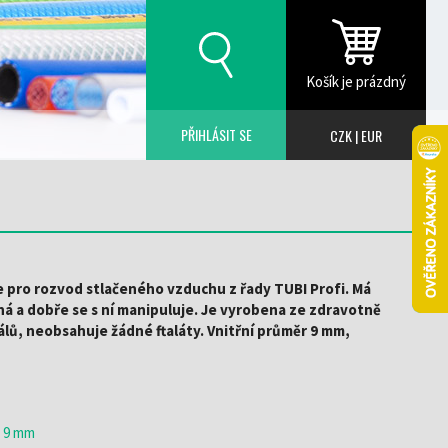
Košík je prázdný
PŘIHLÁSIT SE
CZK
|
EUR
 pro rozvod stlačeného vzduchu z řady TUBI Profi. Má
žná a dobře se s ní manipuluje. Je vyrobena ze zdravotně
ů, neobsahuje žádné ftaláty. Vnitřní průměr 9 mm,
 9 mm