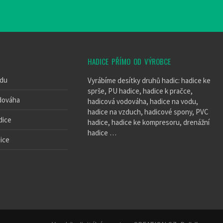
HADICE PŘÍMO OD VÝROBCE
odu
Vyrábíme desítky druhů hadic: hadice ke
sprše, PU hadice, hadice k pračce,
dováha
hadicová vodováha, hadice na vodu,
hadice na vzduch, hadicové spony, PVC
dice
hadice, hadice ke kompresoru, drenážní
hadice …
ice