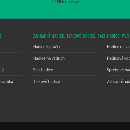
z 480+ recenzí
E
ZAHRADNÍ HADICE, TLAKOVÉ HADICE, SACÍ HADICE, PVC
Hadice k pračce
Hadice na v
Hadice na vzduch
Hadicová vo
jů
Sací hadice
Sprchové ha
kazníka
Tlakové hadice
Zahradní had