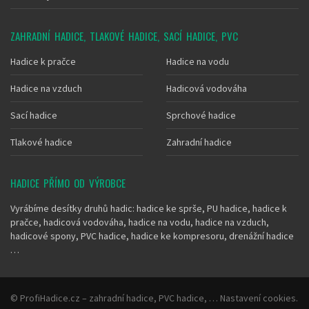
ZAHRADNÍ HADICE, TLAKOVÉ HADICE, SACÍ HADICE, PVC
Hadice k pračce
Hadice na vodu
Hadice na vzduch
Hadicová vodováha
Sací hadice
Sprchové hadice
Tlakové hadice
Zahradní hadice
HADICE PŘÍMO OD VÝROBCE
Vyrábíme desítky druhů hadic: hadice ke sprše, PU hadice, hadice k
pračce, hadicová vodováha, hadice na vodu, hadice na vzduch,
hadicové spony, PVC hadice, hadice ke kompresoru, drenážní hadice
…
©
ProfiHadice.cz
– zahradní hadice, PVC hadice, …
Nastavení cookies
.