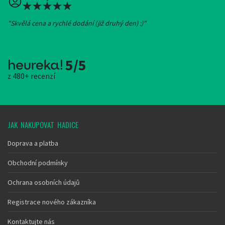
"Skvělá cena a rychlé dodání (již druhý den) :)"
5/5
z 480+ recenzí
JAK NAKUPOVAT HADICE
Doprava a platba
Obchodní podmínky
Ochrana osobních údajů
Registrace nového zákazníka
Kontaktujte nás