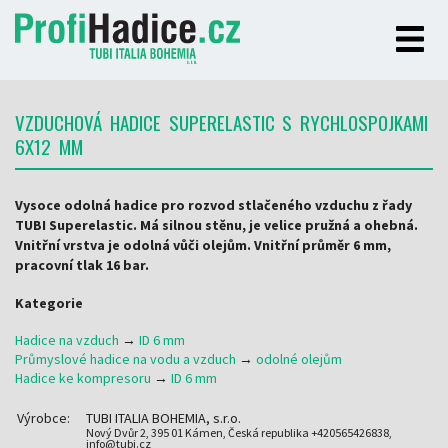
VZDUCHOVÁ HADICE SUPERELASTIC S RYCHLOSPOJKAMI
6X12 MM
Vysoce odolná hadice pro rozvod stlačeného vzduchu z řady
TUBI Superelastic. Má silnou stěnu, je velice pružná a ohebná.
Vnitřní vrstva je odolná vůči olejům. Vnitřní průměr 6 mm,
pracovní tlak 16 bar.
Kategorie
Hadice na vzduch
→
ID 6 mm
Průmyslové hadice na vodu a vzduch
→
odolné olejům
Hadice ke kompresoru
→
ID 6 mm
Výrobce:
TUBI ITALIA BOHEMIA, s.r.o.
Nový Dvůr 2, 395 01 Kámen, Česká republika +420565426838,
info@tubi.cz