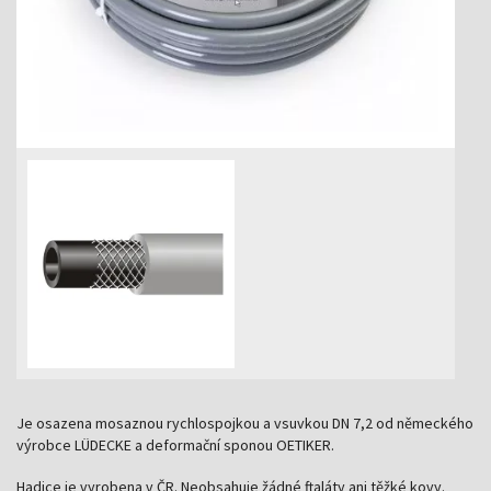
Je osazena mosaznou rychlospojkou a vsuvkou DN 7,2 od německého
výrobce LÜDECKE a deformační sponou OETIKER.
Hadice je vyrobena v ČR. Neobsahuje žádné ftaláty ani těžké kovy.