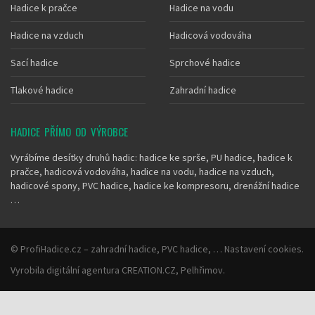
Hadice k pračce
Hadice na vodu
Hadice na vzduch
Hadicová vodováha
Sací hadice
Sprchové hadice
Tlakové hadice
Zahradní hadice
HADICE PŘÍMO OD VÝROBCE
Vyrábíme desítky druhů hadic: hadice ke sprše, PU hadice, hadice k
pračce, hadicová vodováha, hadice na vodu, hadice na vzduch,
hadicové spony, PVC hadice, hadice ke kompresoru, drenážní hadice
…
©
ProfiHadice.cz
– zahradní hadice, PVC hadice, …
Nastavení cookies
.
Vyrobila
digitální agentura
CREATION.CZ
,
Pelhřimov
.