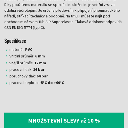
Díky použitému materiálu se speciálním složením je vnitřní vrstva
odolná vůči olejům. Je určena především k připojení pneumatického
nářadí, stříkací techniky a podobně. Na trhu ji můžete najít pod
obchodním názvem TubiAIR Superelastic. Tlaková odolnost odpovídá
ČSN EN ISO 5774 (typ C).
Specifikace
materiál:
PVC
vnitřní průměr:
6 mm
vnější průměr
: 12 mm
pracovní tlak:
16 bar
poruchový tlak:
64 bar
pracovní teplota:
-5°C do +60°C
MNOŽSTEVNÍ SLEVY až 10 %