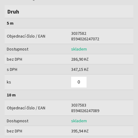
Druh
5 m
3037582
Objednací číslo / EAN
8594026247072
Dostupnost
skladem
bez DPH
286,90 Kč
s DPH
347,15 Kč
ks
10 m
3037583
Objednací číslo / EAN
8594026247089
Dostupnost
skladem
bez DPH
395,94 Kč