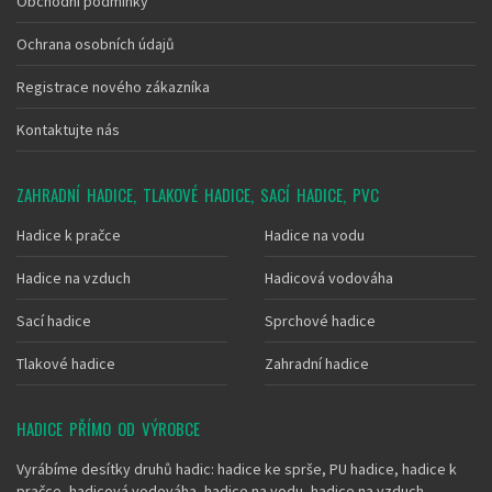
Obchodní podmínky
Ochrana osobních údajů
Registrace nového zákazníka
Kontaktujte nás
ZAHRADNÍ HADICE, TLAKOVÉ HADICE, SACÍ HADICE, PVC
Hadice k pračce
Hadice na vodu
Hadice na vzduch
Hadicová vodováha
Sací hadice
Sprchové hadice
Tlakové hadice
Zahradní hadice
HADICE PŘÍMO OD VÝROBCE
Vyrábíme desítky druhů hadic: hadice ke sprše, PU hadice, hadice k
pračce, hadicová vodováha, hadice na vodu, hadice na vzduch,