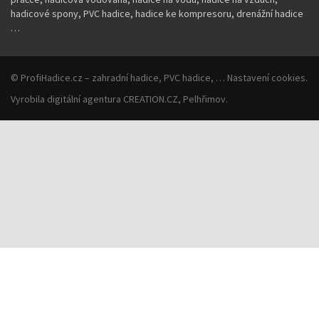
hadicové spony, PVC hadice, hadice ke kompresoru, drenážní hadice
…
©
ProfiHadice.cz
– zahradní hadice, PVC hadice, …
Nastavení cookies
.
Vyrobila
digitální agentura
CREATION.CZ
,
Pelhřimov
.
Souhlas se soubory cookie
Pokud kliknete na „Povolit vše“, poskytnete nám souhlas s
ukládáním cookie na vašem zařízení. Díky nim vám můžeme