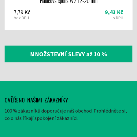
Hadicová spona W2 12-20 mm
7,79 Kč
9,43 Kč
bez DPH
s DPH
MNOŽSTEVNÍ SLEVY až 10 %
OVĚŘENO NAŠIMI ZÁKAZNÍKY
100 % zákazníků doporučuje náš obchod. Prohlédněte si,
co o nás říkají spokojení zákazníci.