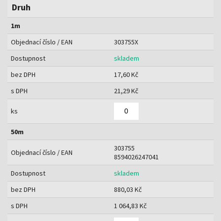
Druh
1m
Objednací číslo / EAN
303755X
Dostupnost
skladem
bez DPH
17,60 Kč
s DPH
21,29 Kč
ks
50m
303755
Objednací číslo / EAN
8594026247041
Dostupnost
skladem
bez DPH
880,03 Kč
s DPH
1 064,83 Kč