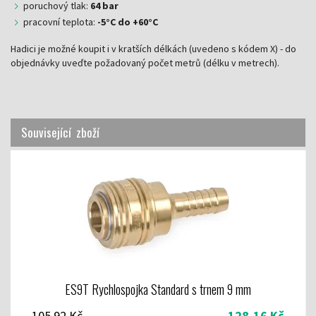
poruchový tlak:
64 bar
pracovní teplota:
-5°C do +60°C
Hadici je možné koupit i v kratších délkách (uvedeno s kódem X) - do
objednávky uveďte požadovaný počet metrů (délku v metrech).
Související zboží
ES9T Rychlospojka Standard s trnem 9 mm
105,92 Kč
128,16 Kč