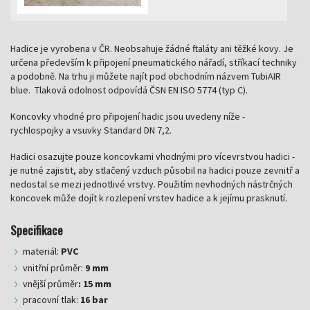
Hadice je vyrobena v ČR. Neobsahuje žádné ftaláty ani těžké kovy. Je
určena především k připojení pneumatického nářadí, stříkací techniky
a podobně. Na trhu ji můžete najít pod obchodním názvem TubiAIR
blue. Tlaková odolnost odpovídá ČSN EN ISO 5774 (typ C).
Koncovky vhodné pro připojení hadic jsou uvedeny níže -
rychlospojky a vsuvky Standard DN 7,2.
Hadici osazujte pouze koncovkami vhodnými pro vícevrstvou hadici -
je nutné zajistit, aby stlačený vzduch působil na hadici pouze zevnitř a
nedostal se mezi jednotlivé vrstvy. Použitím nevhodných nástrčných
koncovek může dojít k rozlepení vrstev hadice a k jejímu prasknutí.
Specifikace
materiál:
PVC
vnitřní průměr:
9 mm
vnější průměr
: 15 mm
pracovní tlak:
16 bar