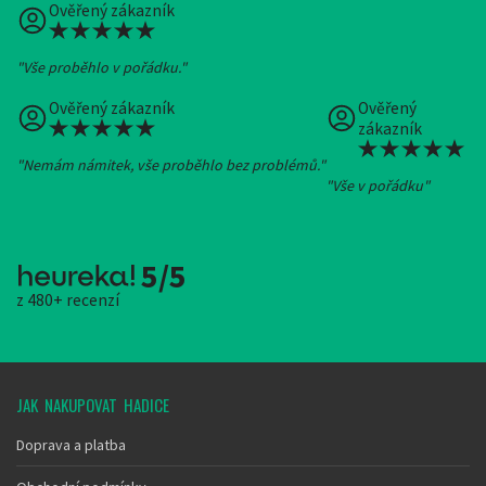
Ověřený zákazník
"Vše proběhlo v pořádku."
Ověřený zákazník
Ověřený
zákazník
"Nemám námitek, vše proběhlo bez problémů."
"Vše v pořádku"
5/5
z 480+ recenzí
JAK NAKUPOVAT HADICE
Doprava a platba