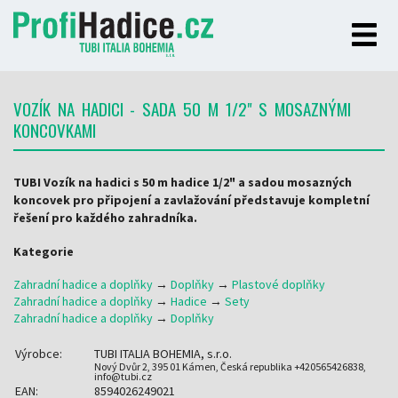
VOZÍK NA HADICI - SADA 50 M 1/2" S MOSAZNÝMI
KONCOVKAMI
TUBI Vozík na hadici s 50 m hadice 1/2" a sadou mosazných
koncovek pro připojení a zavlažování představuje kompletní
řešení pro každého zahradníka.
Kategorie
Zahradní hadice a doplňky
→
Doplňky
→
Plastové doplňky
Zahradní hadice a doplňky
→
Hadice
→
Sety
Zahradní hadice a doplňky
→
Doplňky
Výrobce:
TUBI ITALIA BOHEMIA, s.r.o.
Nový Dvůr 2, 395 01 Kámen, Česká republika +420565426838,
info@tubi.cz
EAN:
8594026249021