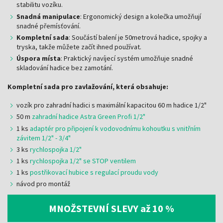
stabilitu vozíku.
Snadná manipulace
: Ergonomický design a kolečka umožňují
snadné přemísťování.
Kompletní sada
: Součástí balení je 50metrová hadice, spojky a
tryska, takže můžete začít ihned používat.
Úspora místa
: Praktický navíjecí systém umožňuje snadné
skladování hadice bez zamotání.
Kompletní sada pro zavlažování, která obsahuje:
vozík pro zahradní hadici s maximální kapacitou 60 m hadice 1/2"
50 m
zahradní hadice Astra Green Profi 1/2"
1 ks
adaptér pro připojení k vodovodnímu kohoutku s vnitřním
závitem 1/2" - 3/4"
3 ks
rychlospojka 1/2"
1 ks
rychlospojka 1/2" se STOP ventilem
1 ks
postřikovací hubice s regulací proudu vody
návod pro montáž
MNOŽSTEVNÍ SLEVY až 10 %