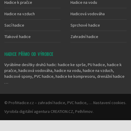
Hadice k pračce
Hadice na vodu
Hadice na vzduch
Hadicová vodováha
Sací hadice
Sprchové hadice
Tlakové hadice
Zahradní hadice
HADICE PŘÍMO OD VÝROBCE
Vyrábíme desítky druhů hadic: hadice ke sprše, PU hadice, hadice k
pračce, hadicová vodováha, hadice na vodu, hadice na vzduch,
hadicové spony, PVC hadice, hadice ke kompresoru, drenážní hadice
…
©
ProfiHadice.cz
– zahradní hadice, PVC hadice, …
Nastavení cookies
.
Vyrobila
digitální agentura
CREATION.CZ
,
Pelhřimov
.