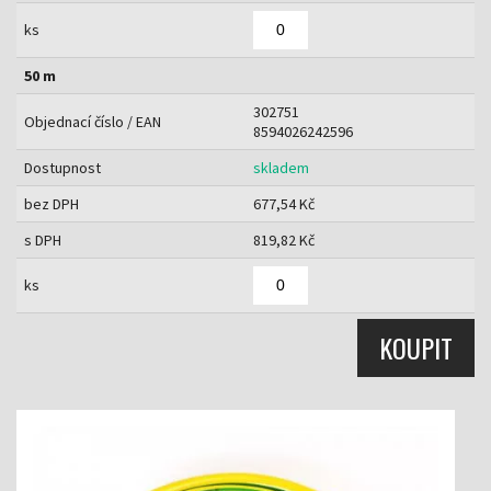
ks
50 m
302751
Objednací číslo / EAN
8594026242596
Dostupnost
skladem
bez DPH
677,54 Kč
s DPH
819,82 Kč
ks