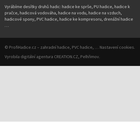
Vyrábíme desítky druhů hadic: hadice ke sprše, PU hadice, hadice k
pračce, hadicová vodováha, hadice na vodu, hadice na vzduch,
hadicové spony, PVC hadice, hadice ke kompresoru, drenážní hadice
…
©
ProfiHadice.cz
– zahradní hadice, PVC hadice, …
Nastavení cookies
.
Vyrobila
digitální agentura
CREATION.CZ
,
Pelhřimov
.
Souhlas se soubory cookie