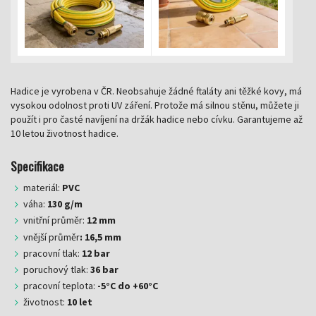
Hadice je vyrobena v ČR. Neobsahuje žádné ftaláty ani těžké kovy, má
vysokou odolnost proti UV záření. Protože má silnou stěnu, můžete ji
použít i pro časté navíjení na držák hadice nebo cívku. Garantujeme až
10 letou životnost hadice.
Specifikace
materiál:
PVC
váha:
130 g/m
vnitřní průměr:
12 mm
vnější průměr
: 16,5 mm
pracovní tlak:
12 bar
poruchový tlak:
36 bar
pracovní teplota:
-5°C do +60°C
životnost:
10 let