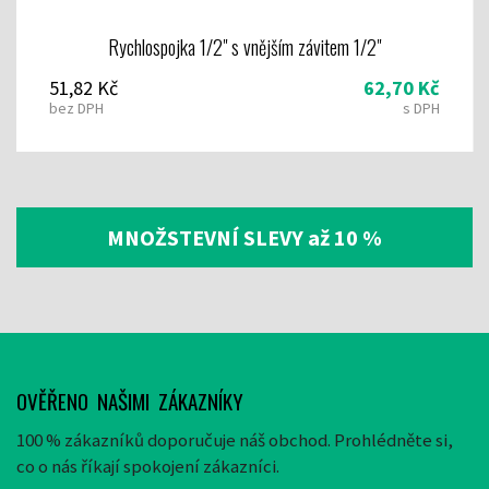
Rychlospojka 1/2" s vnějším závitem 1/2"
51,82 Kč
62,70 Kč
bez DPH
s DPH
MNOŽSTEVNÍ SLEVY až 10 %
OVĚŘENO NAŠIMI ZÁKAZNÍKY
100 % zákazníků doporučuje náš obchod. Prohlédněte si,
co o nás říkají spokojení zákazníci.