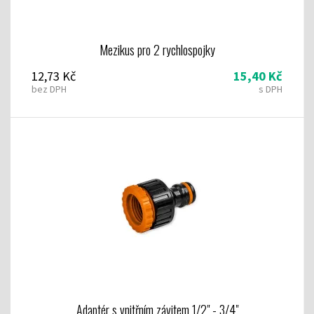
Mezikus pro 2 rychlospojky
12,73 Kč
15,40 Kč
bez DPH
s DPH
Adaptér s vnitřním závitem 1/2" - 3/4"