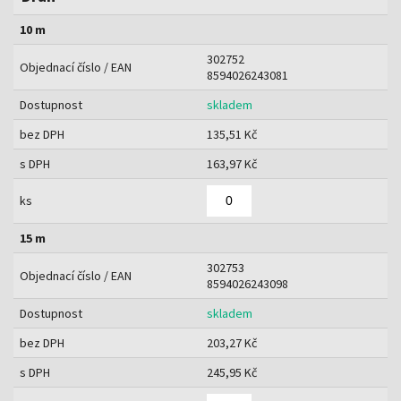
10 m
302752
Objednací číslo / EAN
8594026243081
Dostupnost
skladem
bez DPH
135,51 Kč
s DPH
163,97 Kč
ks
15 m
302753
Objednací číslo / EAN
8594026243098
Dostupnost
skladem
bez DPH
203,27 Kč
s DPH
245,95 Kč