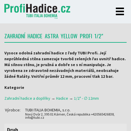
ZAHRADNÍ HADICE ASTRA YELLOW PROFI 1/2"
Vysoce odolná zahradní hadice z řady TUBI Profi. Její
neprůhledná stěna zamezuje tvorbě zelených řas uvnitř hadice.
Má silnou stěnu, je pružná a dobře se s ní manipuluje. Je
vyrobena ze zdravotně nezávadných materiálů, neobsahuje
žádné ftaláty. Vnitřní průměr 12 mm, pracovní tlak 12 bar.
Kategorie
Zahradní hadice a doplňky
→
Hadice
→
1/2" - ∅ 12mm
Výrobce:
TUBI ITALIA BOHEMIA, s.r.o.
Nový Dvůr 2, 395 01 Kámen, Česká republika +420565426838,
info@tubi.cz
Druh