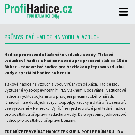
PRŮMYSLOVÉ HADICE NA VODU A VZDUCH
Hadice pro rozvod stlačeného vzduchu a vody. Tlakové
vzduchové hadice a hadice na vodu pro pracovní tlak od 15 do
80 bar. Jednovrstvé hadice pro beztlakou přepravu vzduchu,
vody a speciální hadice na benzín.
Tlakové hadice na vzduch a vodu v různých délkách. Hadice jsou
vyztužené vysokopevnostním PES vláknem. Dodáváme i vzduchové
hadice s rychlospojkami pro připojení pneumatického nářadí.
K hadicím lze doobjednat rychlospojky, vsuvky a další příslušenství,
vše vyrobené v Německu. Vyrábíme i jednovrstvé průhledné hadice
pro beztlakou přepravu vzduchu a vody. Dále vyrábíme jednovrstvé
hadice pro beztlakou přepravu benzínu.
ZDE MŮŽETE VYBÍRAT HADICE ZE SKUPIN PODLE PRŮMĚRU. ID =