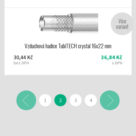
Více
variant
Vzduchová hadice TubiTECH crystal 16x22 mm
30,44 Kč
36,84 Kč
bez DPH
s DPH
1
2
3
4