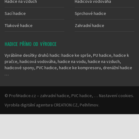
Hadice na vzduch
Hadicová vodováha
Sací hadice
Sprchové hadice
Tlakové hadice
Zahradní hadice
HADICE PŘÍMO OD VÝROBCE
Vyrábíme desítky druhů hadic: hadice ke sprše, PU hadice, hadice k
pračce, hadicová vodováha, hadice na vodu, hadice na vzduch,
hadicové spony, PVC hadice, hadice ke kompresoru, drenážní hadice
…
©
ProfiHadice.cz
– zahradní hadice, PVC hadice, …
Nastavení cookies
.
Vyrobila
digitální agentura
CREATION.CZ
,
Pelhřimov
.