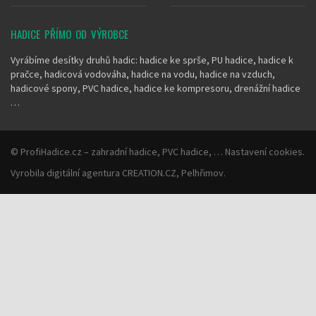
HADICE PŘÍMO OD VÝROBCE
Vyrábíme desítky druhů hadic: hadice ke sprše, PU hadice, hadice k
pračce, hadicová vodováha, hadice na vodu, hadice na vzduch,
hadicové spony, PVC hadice, hadice ke kompresoru, drenážní hadice
…
©
ProfiHadice.cz
– zahradní hadice, PVC hadice, …
Nastavení cookies
.
Vyrobila
digitální agentura
CREATION.CZ
,
Pelhřimov
.