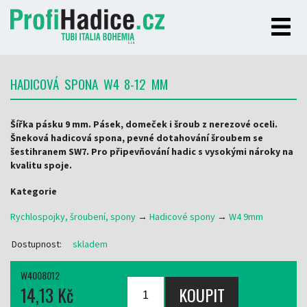
HADICOVÁ SPONA W4 8-12 MM
Šířka pásku 9 mm. Pásek, domeček i šroub z nerezové oceli.
Šneková hadicová spona, pevné dotahování šroubem se
šestihranem SW7. Pro připevňování hadic s vysokými nároky na
kvalitu spoje.
Kategorie
Rychlospojky, šroubení, spony
→
Hadicové spony
→
W4 9mm
Dostupnost:
skladem
W4008012
14,13 Kč