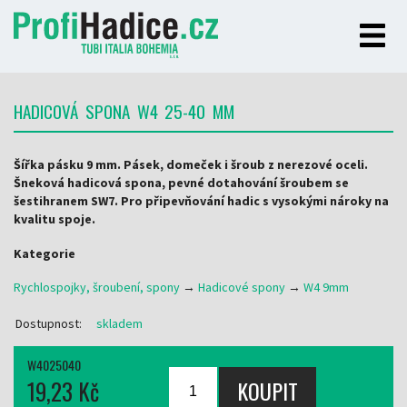
HADICOVÁ SPONA W4 25-40 MM
Šířka pásku 9 mm. Pásek, domeček i šroub z nerezové oceli.
Šneková hadicová spona, pevné dotahování šroubem se
šestihranem SW7. Pro připevňování hadic s vysokými nároky na
kvalitu spoje.
Kategorie
Rychlospojky, šroubení, spony
→
Hadicové spony
→
W4 9mm
Dostupnost:
skladem
W4025040
19,23 Kč