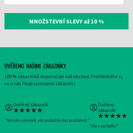
MNOŽSTEVNÍ SLEVY až 10 %
OVĚŘENO NAŠIMI ZÁKAZNÍKY
100 % zákazníků doporučuje náš obchod. Prohlédněte si,
co o nás říkají spokojení zákazníci.
Ověřený zákazník
Ověřený
zákazník
"Nemám námitek, vše proběhlo bez problémů."
"Vše v pořádku"