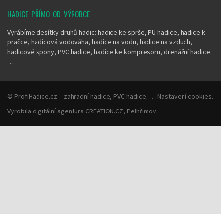
HADICE PŘÍMO OD VÝROBCE
Vyrábíme desítky druhů hadic: hadice ke sprše, PU hadice, hadice k
pračce, hadicová vodováha, hadice na vodu, hadice na vzduch,
hadicové spony, PVC hadice, hadice ke kompresoru, drenážní hadice
…
©
ProfiHadice.cz
– zahradní hadice, PVC hadice, …
Nastavení cookies
.
Vyrobila
digitální agentura
CREATION.CZ
,
Pelhřimov
.