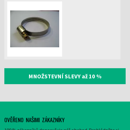
MNOŽSTEVNÍ SLEVY až 10 %
OVĚŘENO NAŠIMI ZÁKAZNÍKY
100 % zákazníků doporučuje náš obchod. Prohlédněte si,