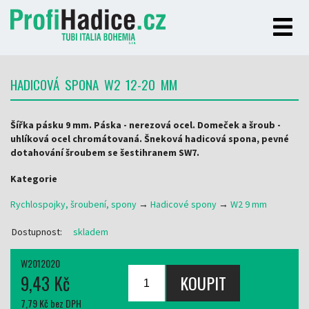
HADICOVÁ SPONA W2 12-20 MM
Šířka pásku 9 mm. Páska - nerezová ocel. Domeček a šroub -
uhlíková ocel chromátovaná. Šneková hadicová spona, pevné
dotahování šroubem se šestihranem SW7.
Kategorie
Rychlospojky, šroubení, spony
→
Hadicové spony
→
W2 9 mm
Dostupnost:
skladem
W2012020
9,43 Kč
7,79 Kč bez DPH